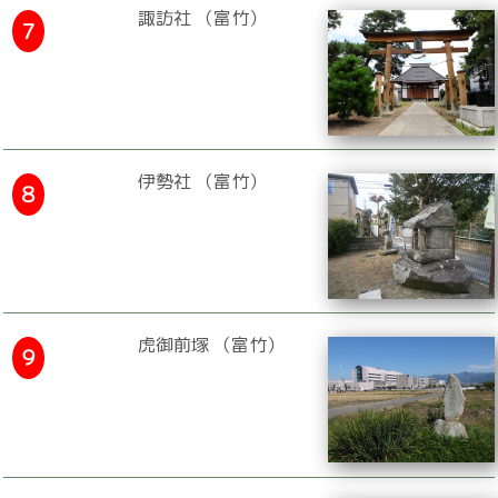
諏訪社 （富竹）
７
伊勢社 （富竹）
８
虎御前塚 （富竹）
９