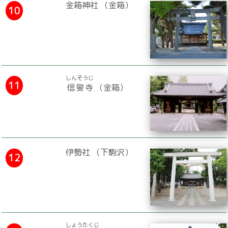
金箱神社 （金箱）
10
しんそうじ
11
信叟寺
（金箱）
伊勢社 （下駒沢）
12
しょうたくじ