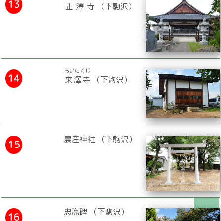
13
正澤寺
（下駒沢）
らいたくじ
14
来澤寺
（下駒沢）
農産神社 （下駒沢）
15
忠魂碑 （下駒沢）
16