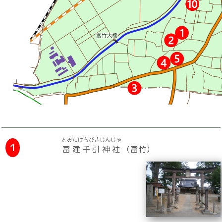
とみたけちびきじんじゃ
１
冨建千引神社
（富竹）