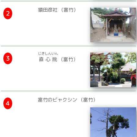
猿田彦社 （富竹）
２
じきしんいん
３
直心院
（富竹）
富竹のビャクシン （富竹）
４