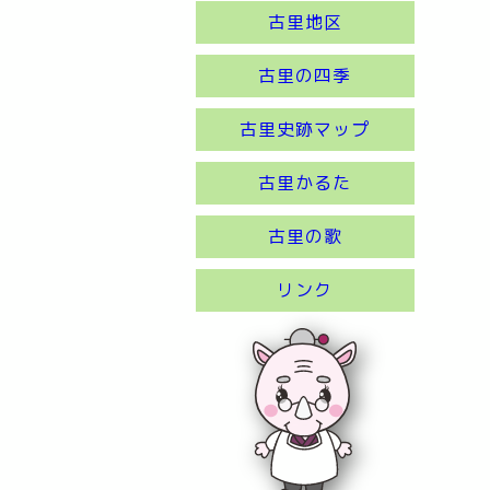
古里地区
古里の四季
古里史跡マップ
古里かるた
古里の歌
リンク