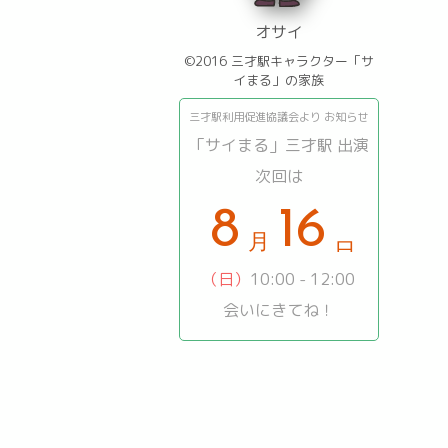
オサイ
©2016 三才駅キャラクター「サ
イまる」の家族
三才駅利用促進協議会より お知らせ
「サイまる」三才駅 出演
次回は
16
8
日
（日）
10:00 - 12:00
月
会いにきてね！