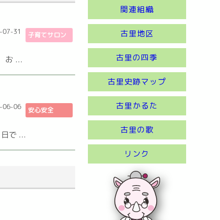
関連組織
-07-31
古里地区
子育てサロン
古里の四季
...
古里史跡マップ
古里かるた
-06-06
安心安全
古里の歌
 ...
リンク