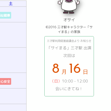
土
福祉健康
オサイ
©2016 三才駅キャラクター「サ
イまる」の家族
三才駅利用促進協議会より お知らせ
「サイまる」三才駅 出演
次回は
16
8
日
（日）
10:00 - 12:00
安心安全
月
会いにきてね！