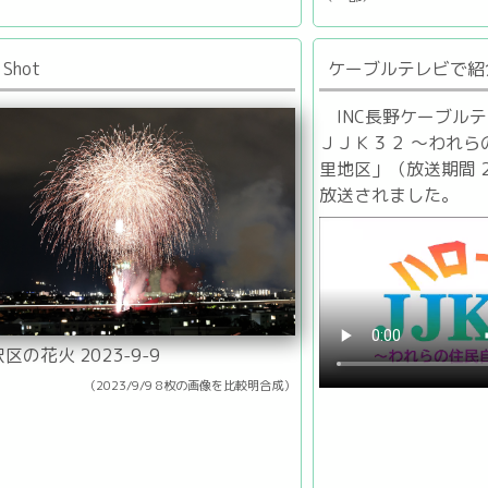
 Shot
ケーブルテレビで紹
INC長野ケーブル
ＪＪＫ３２ ～われら
里地区」（放送期間 20
放送されました。
区の花火 2023-9-9
（2023/9/9 8枚の画像を比較明合成）