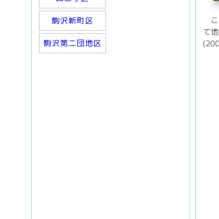
こ
駒沢新町区
て地
駒沢第二団地区
(2