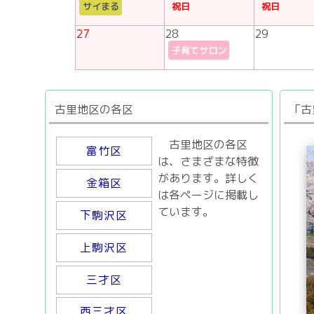
サイまる
祝日
祝日
27
28
29
子育てサロン
古里地区の各区
「古
古里地区の各区
富竹区
は、さまざまな特徴
があります。詳しく
金箱区
は各ページに掲載し
ています。
下駒沢区
上駒沢区
三才区
西三才区