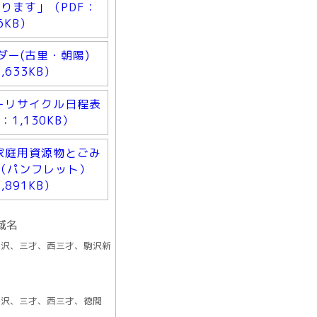
ります」（PDF：
86KB）
ダー(古里・朝陽)
,633KB）
ーリサイクル日程表
：1,130KB）
家庭用資源物とごみ
（パンフレット）
,891KB）
域名
駒沢、三才、西三才、駒沢新
駒沢、三才、西三才、徳間