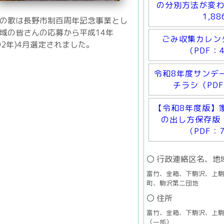
の分別方法が変わ
1,8
の歌は長野市制百周年記念事業とし
域の皆さんの応募から平成14年
ごみ収集カレン
002年)4月選定されました。
（PDF：4
令和8年度サンデ
チラシ（PDF
【令和8年度版】
の出し方保存版
（PDF：7
〇 行政連絡区名、地
富竹、金箱、下駒沢、上
町、駒沢第二団地
〇 住所
富竹、金箱、下駒沢、上
（一部）