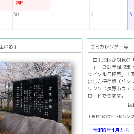
祝日
30
1
2
3
里の歌」
ゴミカレンダー等
古里地区が対象の
ー」「ごみ年間収集
サイクル日程表」「
出し方保存版（パン
リンク（長野市ウェ
ロードできます。
総
＊長野市のサイトにリン
令和8年4月から