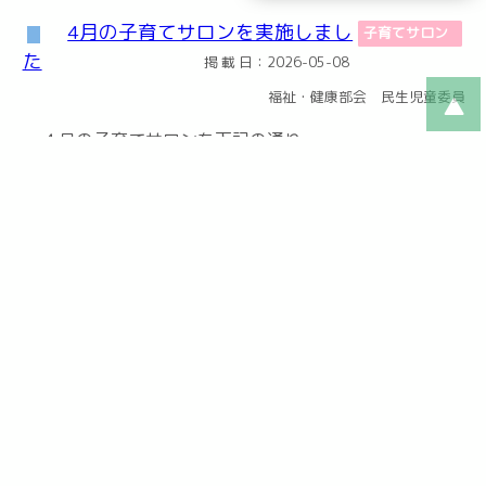
4月の子育てサロンを実施しまし
子育てサロン
た
掲 載 日：2026-05-08
福祉・健康部会 民生児童委員
４月の子育てサロンを下記の通り
開催しました ・日時 ： ４月２
７日 ...
第19回 古里住民自治協議会 定
総務
期総会
掲 載 日：2026-04-29