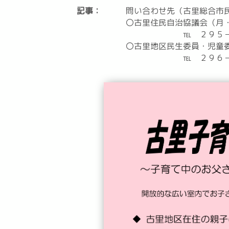
記事：
問い合わせ先（古里総合市
〇古里住民自治協議会（月
℡ ２９５－９
〇古里地区民生委員・児童
℡ ２９６－２