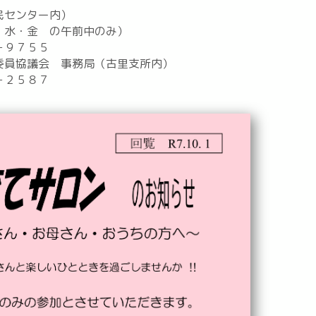
民センター内）
・水・金 の午前中のみ）
７５５
委員協議会 事務局（古里支所内）
５８７