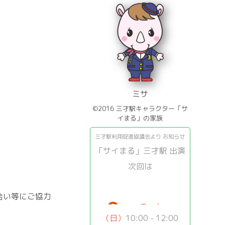
ミサ
）
©2016 三才駅キャラクター「サ
イまる」の家族
三才駅利用促進協議会より お知らせ
「サイまる」三才駅 出演
次回は
8
16
合い等にご協力
月
日
（日）
10:00 - 12:00