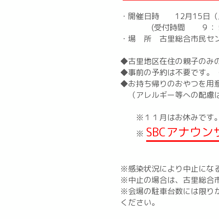
・開催日時 12月15日
(受付時間 ９：５０
・場 所 古里総合市民
◆古里地区在住の親子のみ
◆事前の予約は不要です。
◆お持ち帰りのおやつを用
（アレルギー等への配慮は
※１１月はお休みです
SBCアナウ
※
※感染状況により中止にな
※中止の場合は、古里総合
※会場の駐車台数には限り
ください。