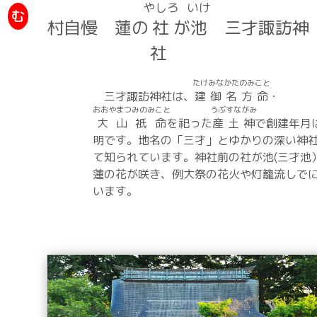
やしろ
いけ
む
村自慢 蓮の
社
が
池
三才諏訪神
社
たけみなかたのみこと
三才諏訪神社は、
建御名方命
・
おおやまつみのみこと
うぶすながみ
大山祇命
を祀った
産土神
で創建年月
明です。地名の「三才」とゆかりの深い神
て知られています。神社前の社が池(三才池
蓮の花が咲き、例大祭の花火や灯籠流しで
います。