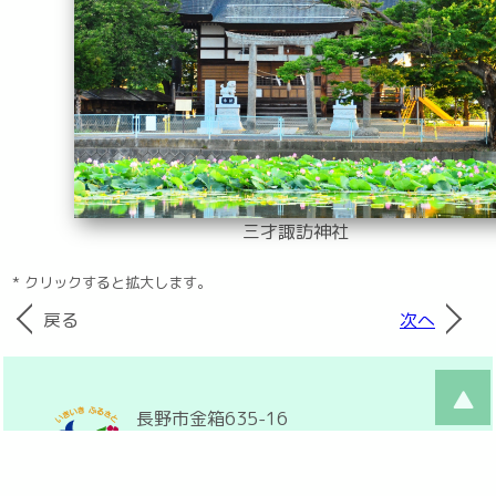
三才諏訪神社
* クリックすると拡大します。
戻る
次へ
長野市金箱635-16
〒381-0007
026-295-9755
026-217-3835