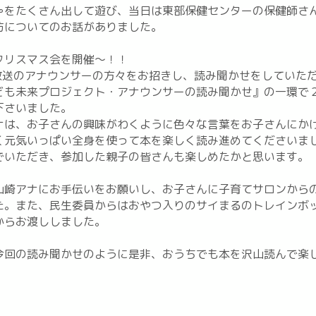
をたくさん出して遊び、当日は東部保健センターの保健師さ
防についてのお話がありました。
リスマス会を開催～！！
放送のアナウンサーの方々をお招きし、読み聞かせをしていた
ども未来プロジェクト・アナウンサーの読み聞かせ』の一環で
下さいました。
は、お子さんの興味がわくように色々な言葉をお子さんにか
く元気いっぱい全身を使って本を楽しく読み進めてくださいま
でいただき、参加した親子の皆さんも楽しめたかと思います。
崎アナにお手伝いをお願いし、お子さんに子育てサロンから
た。また、民生委員からはおやつ入りのサイまるのトレインボ
からお渡ししました。
回の読み聞かせのように是非、おうちでも本を沢山読んで楽