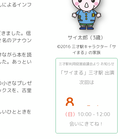
んによるインフ
だきました。信
サイ太郎（3歳）
２名のアナウン
©2016 三才駅キャラクター「サ
イまる」の家族
けながら本を読
した。あっとい
三才駅利用促進協議会より お知らせ
「サイまる」三才駅 出演
次回は
の小さなプレゼ
ックスを、古里
16
8
日
月
しいひとときを
（日）
10:00 - 12:00
会いにきてね！