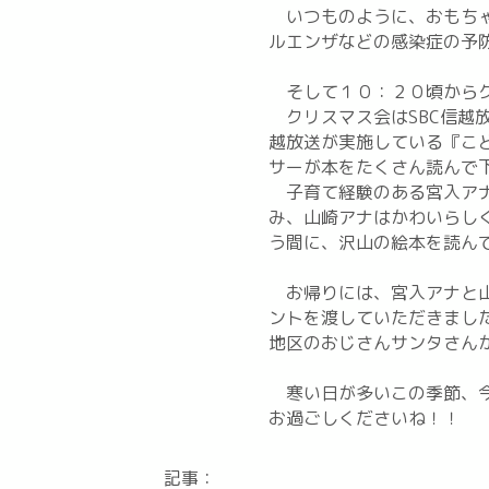
いつものように、おもちゃ
ルエンザなどの感染症の予
そして１０：２０頃からク
クリスマス会はSBC信越
越放送が実施している『こ
サーが本をたくさん読んで
子育て経験のある宮入アナ
み、山崎アナはかわいらし
う間に、沢山の絵本を読ん
お帰りには、宮入アナと山
ントを渡していただきまし
地区のおじさんサンタさん
寒い日が多いこの季節、今
お過ごしくださいね！！
記事：